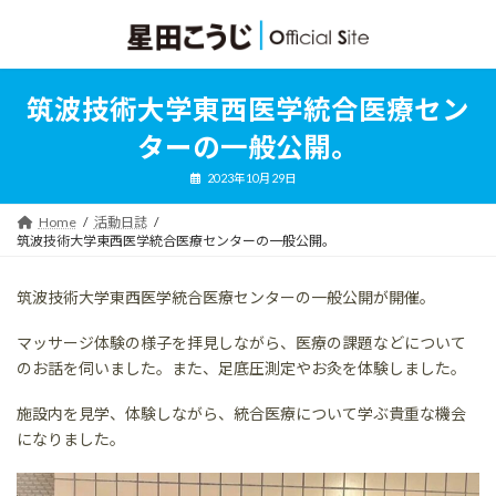
コ
ナ
ン
ビ
テ
ゲ
ン
ー
ツ
シ
筑波技術大学東西医学統合医療セン
へ
ョ
ス
ン
ターの一般公開。
キ
に
ッ
移
2023年10月29日
プ
動
Home
活動日誌
筑波技術大学東西医学統合医療センターの一般公開。
筑波技術大学東西医学統合医療センターの一般公開が開催。
マッサージ体験の様子を拝見しながら、医療の課題などについて
のお話を伺いました。また、足底圧測定やお灸を体験しました。
施設内を見学、体験しながら、統合医療について学ぶ貴重な機会
になりました。