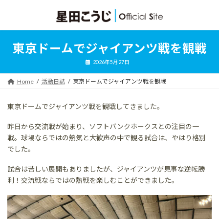
コ
ナ
ン
ビ
テ
ゲ
ン
ー
ツ
シ
東京ドームでジャイアンツ戦を観戦
へ
ョ
ス
ン
2026年5月27日
キ
に
ッ
移
Home
活動日誌
東京ドームでジャイアンツ戦を観戦
プ
動
東京ドームでジャイアンツ戦を観戦してきました。
昨日から交流戦が始まり、ソフトバンクホークスとの注目の一
戦。球場ならではの熱気と大歓声の中で観る試合は、やはり格別
でした。
試合は苦しい展開もありましたが、ジャイアンツが見事な逆転勝
利！交流戦ならではの熱戦を楽しむことができました。