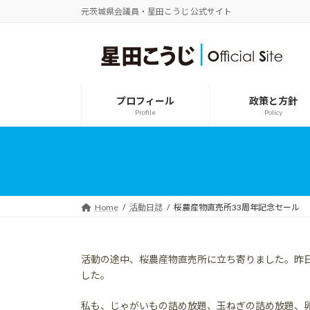
コ
ナ
元茨城県会議員・星田こうじ 公式サイト
ン
ビ
テ
ゲ
ン
ー
ツ
シ
へ
ョ
ス
ン
プロフィール
政策と方針
キ
に
Profile
Policy
ッ
移
プ
動
Home
活動日誌
桜農産物直売所33周年記念セール
活動の途中、桜農産物直売所に立ち寄りました。昨日
した。
私も、じゃがいもの詰め放題、玉ねぎの詰め放題、