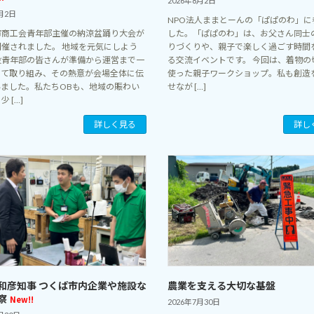
2026年8月2日
月2日
NPO法人ままとーんの「ぱぱのわ」に
市商工会青年部主催の納涼盆踊り大会が
した。「ぱぱのわ」は、お父さん同士
開催されました。 地域を元気にしよう
りづくりや、親子で楽しく過ごす時間
役青年部の皆さんが準備から運営まで一
る交流イベントです。 今回は、着物の
って取り組み、その熱意が会場全体に伝
使った親子ワークショップ。私も創造
いました。私たちOBも、地域の賑わい
せなが […]
 […]
詳しく見る
詳し
和彦知事 つくば市内企業や施設な
農業を支える大切な基盤
察
New!!
2026年7月30日