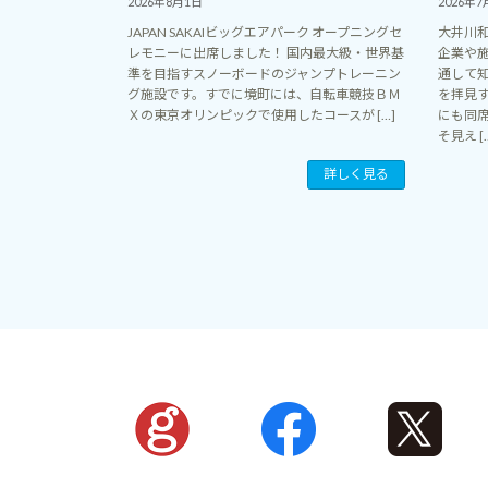
2026年8月1日
2026年7
JAPAN SAKAIビッグエアパーク オープニングセ
大井川
レモニーに出席しました！ 国内最大級・世界基
企業や
準を目指すスノーボードのジャンプトレーニン
通して
グ施設です。すでに境町には、自転車競技ＢＭ
を拝見
Ｘの東京オリンピックで使用したコースが […]
にも同
そ見え [
詳しく見る