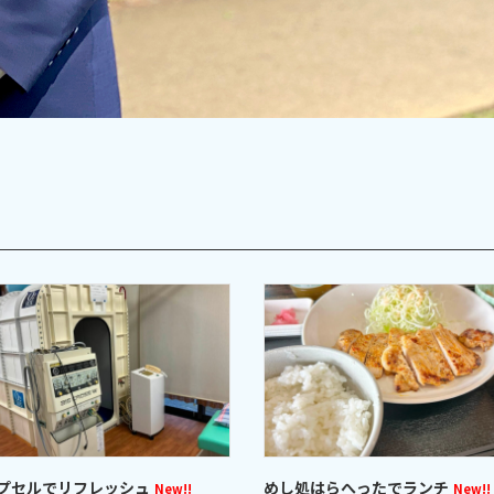
プセルでリフレッシュ
めし処はらへったでランチ
New!!
New!!