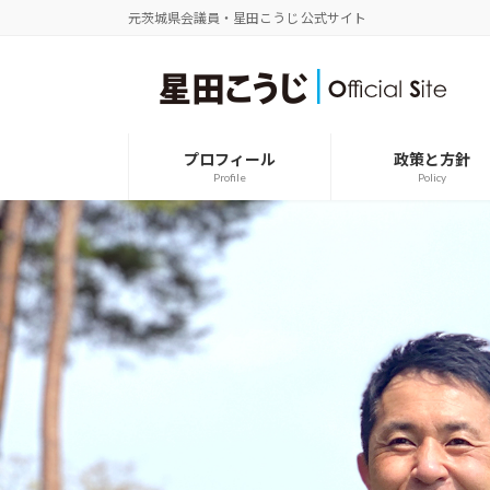
コ
ナ
元茨城県会議員・星田こうじ 公式サイト
ン
ビ
テ
ゲ
ン
ー
ツ
シ
へ
ョ
ス
ン
プロフィール
政策と方針
キ
に
Profile
Policy
ッ
移
プ
動