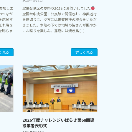
2026年8月1日
参加しま
宝陽台地区の夏祭り2026にお伺いしました
のつなが
宝陽台中央公園・公民館で開催され、神輿巡行
を応援す
を皮切りに、夕方には来賓挨拶の機会をいただ
切れ端を
きました。木陰の下では地域の皆さんが賑やか
を膨らま
にお喋りを楽しみ、露店には焼き鳥 […]
く見る
詳しく見る
2026年度チャレンジいばらき第68回建
設業者表彰式