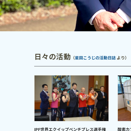
日々の活動
（
星田こうじの活動日誌
より）
IPF世界エクイップベンチプレス選手権
酸素カ