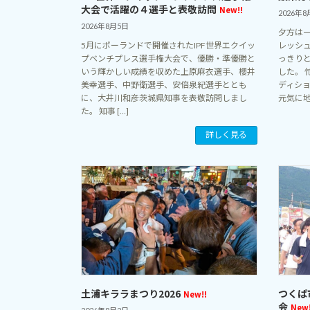
大会で活躍の４選手と表敬訪問
New!!
2026年8
2026年8月5日
夕方は
5月にポーランドで開催されたIPF世界エクイッ
レッシ
プベンチプレス選手権大会で、優勝・準優勝と
っきり
いう輝かしい成績を収めた上原麻衣選手、櫻井
した。
美幸選手、中野衛選手、安倍泉紀選手ととも
ディシ
に、大井川和彦茨城県知事を表敬訪問しまし
元気に地 
た。 知事 […]
詳しく見る
土浦キララまつり2026
つくば
New!!
会
New!