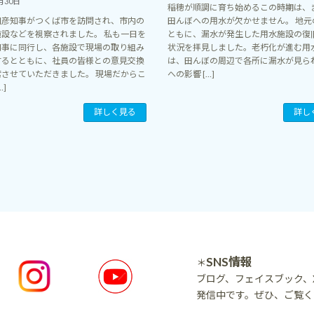
月30日
稲穂が順調に育ち始めるこの時期は、
和彦知事がつくば市を訪問され、市内の
田んぼへの用水が欠かせません。 地元
施設などを視察されました。 私も一日を
ともに、漏水が発生した用水施設の復
知事に同行し、各施設で現場の取り組み
状況を拝見しました。老朽化が進む用
するとともに、社員の皆様との意見交換
は、田んぼの周辺で各所に漏水が見ら
席させていただきました。 現場だからこ
への影響 […]
…]
詳しく見る
詳し
SNS情報
＊
ブログ、フェイスブック、X
発信中です。ぜひ、ご覧く