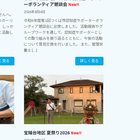
ーボランティア懇談会
New!!
2026年8月4日
さんへ。
のガーリ
令和8年度第1回つくば市認知症サポーターボラ
。しっか
ンティア懇談会に出席しました。 活動報告やグ
に活動し
ループワークを通して、認知症サポーターとし
ての取り組みを振り返るとともに、今後の活動
について意見交換を行いました。 また、管理栄
養士 […]
く見る
詳しく見る
宝陽台地区 夏祭り2026
New!!