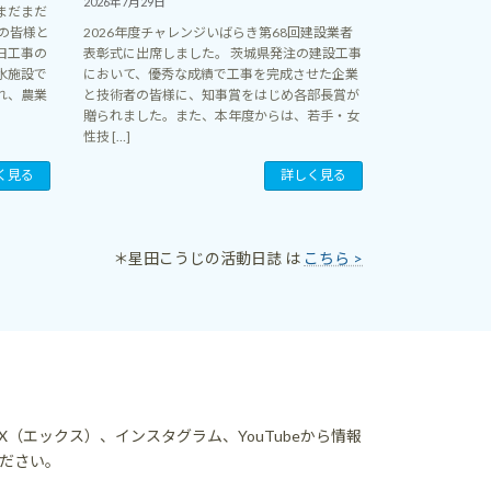
2026年7月29日
まだまだ
の皆様と
2026年度チャレンジいばらき第68回建設業者
旧工事の
表彰式に出席しました。 茨城県発注の建設工事
水施設で
において、優秀な成績で工事を完成させた企業
れ、農業
と技術者の皆様に、知事賞をはじめ各部長賞が
贈られました。また、本年度からは、若手・女
性技 […]
く見る
詳しく見る
＊星田こうじの活動日誌 は
こちら >
（エックス）、インスタグラム、YouTubeから情報
ださい。