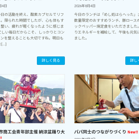
月4日
2026年8月4日
一日の活動を終え、酸素カプセルでリフ
今日のランチは「めし処はらへった」
ュ。限られた時間でしたが、心も体もす
数量限定のおすすめランチ、豚ロース
と整い、疲れが軽くなったように感じま
ックペッパー焼定食をいただきました
 忙しい毎日だからこそ、しっかりとコン
りエネルギーを補給して、午後も元気
ョンを整えることも大切ですね。明日も
ました。
[…]
詳しく見る
詳し
市商工会青年部主催 納涼盆踊り大
パパ同士のつながりづくり
New!!
!