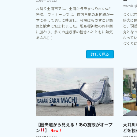
2026年8月2日
2026年8
お隣り土浦市では、土浦キララまつり2026が
開催。 フィナーレでは、市内各地のお神輿が一
つくば
堂に会して勇壮に共演し、会場はものすごい熱
盛大に
気と歓声に包まれました。私も櫻神睦のお神輿
と、現
に加わり、多くの担ぎ手の皆さんとともに熱気
丸とな
あふれ […]
わって
づくりに少
詳しく見る
【圏央道から見える！あの施設がオープ
大井川
ン
】
どを視
New!!