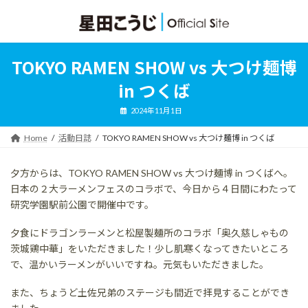
コ
ナ
ン
ビ
テ
ゲ
ン
ー
ツ
シ
TOKYO RAMEN SHOW vs 大つけ麺博
へ
ョ
ス
ン
in つくば
キ
に
ッ
移
2024年11月1日
プ
動
Home
活動日誌
TOKYO RAMEN SHOW vs 大つけ麺博 in つくば
夕方からは、TOKYO RAMEN SHOW vs 大つけ麺博 in つくばへ。
日本の２大ラーメンフェスのコラボで、今日から４日間にわたって
研究学園駅前公園で開催中です。
夕食にドラゴンラーメンと松屋製麺所のコラボ「奥久慈しゃもの
茨城鶏中華」をいただきました！少し肌寒くなってきたいところ
で、温かいラーメンがいいですね。元気もいただきました。
また、ちょうど土佐兄弟のステージも間近で拝見することができ