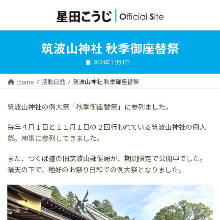
コ
ナ
ン
ビ
テ
ゲ
ン
ー
ツ
シ
筑波山神社 秋季御座替祭
へ
ョ
ス
ン
2024年11月1日
キ
に
ッ
移
Home
活動日誌
筑波山神社 秋季御座替祭
プ
動
筑波山神社の例大祭「秋季御座替祭」に参列ました。
毎年４月１日と１１月１日の２回行われている筑波山神社の例大
祭。神事に参列してきました。
また、つくば道の旧筑波山郵便局が、期間限定で公開中でした。
晴天の下で、絶好のお祭り日和での例大祭となりました。