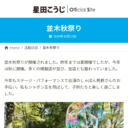
コ
ナ
ン
ビ
テ
ゲ
ン
ー
ツ
シ
並木秋祭り
へ
ョ
ス
ン
2024年10月13日
キ
に
ッ
移
Home
活動日誌
並木秋祭り
プ
動
並木秋祭りが開催されました。昨年までは夏開催でしたが、今年
は秋に開催。多くの模擬店が並び、各店とも賑わっていました。
今年もステージ・パフォーマンスで出演のしゃぼん男爵さんのお
手伝い。私もシャボン玉を飛ばして、子供たちと楽しく過ごしま
した。