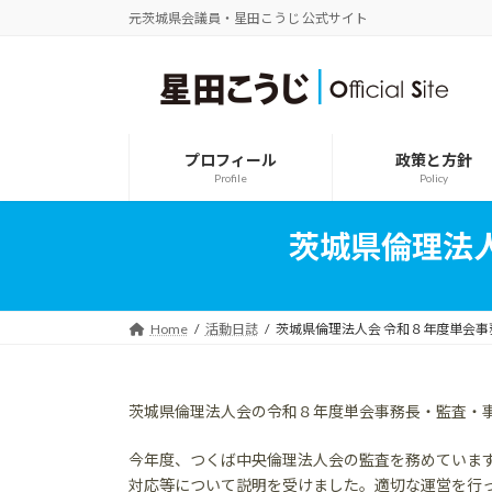
コ
ナ
元茨城県会議員・星田こうじ 公式サイト
ン
ビ
テ
ゲ
ン
ー
ツ
シ
へ
ョ
ス
ン
プロフィール
政策と方針
キ
に
Profile
Policy
ッ
移
プ
動
茨城県倫理法
Home
活動日誌
茨城県倫理法人会 令和８年度単会
茨城県倫理法人会の令和８年度単会事務長・監査・
今年度、つくば中央倫理法人会の監査を務めていま
対応等について説明を受けました。適切な運営を行