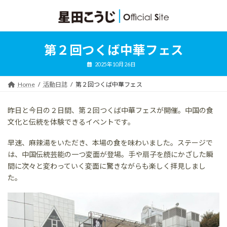
コ
ナ
ン
ビ
テ
ゲ
ン
ー
ツ
シ
第２回つくば中華フェス
へ
ョ
ス
ン
2025年10月26日
キ
に
ッ
移
Home
活動日誌
第２回つくば中華フェス
プ
動
昨日と今日の２日間、第２回つくば中華フェスが開催。中国の食
文化と伝統を体験できるイベントです。
早速、麻辣湯をいただき、本場の食を味わいました。ステージで
は、中国伝統芸能の一つ変面が登場。手や扇子を顔にかざした瞬
間に次々と変わっていく変面に驚きながらも楽しく拝見しまし
た。