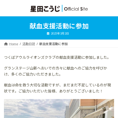
コ
ナ
ン
ビ
テ
ゲ
ン
ー
ツ
シ
献血支援活動に参加
へ
ョ
ス
ン
2025年3月2日
キ
に
ッ
移
Home
活動日誌
献血支援活動に参加
プ
動
つくばアウルライオンズクラブの献血支援活動に参加しました。
グランステージ山新へおいでの方々に献血へのご協力を呼びか
け、多くのご協力いただきました。
献血は命を救う大切な活動ですが、まだまだ不足しているのが現
状です。ご協力いただいた皆様、ありがとうございました！