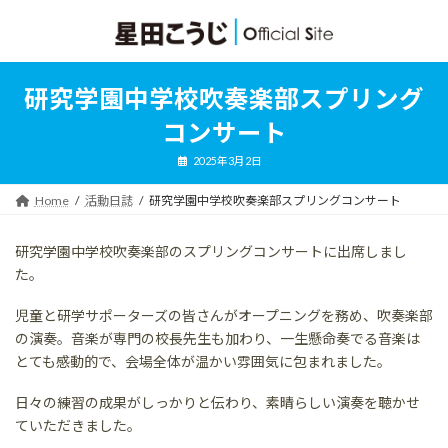
コ
ナ
ン
ビ
テ
ゲ
ン
ー
ツ
シ
研究学園中学校吹奏楽部スプリング
へ
ョ
ス
ン
コンサート
キ
に
ッ
移
2025年3月2日
プ
動
Home
活動日誌
研究学園中学校吹奏楽部スプリングコンサート
研究学園中学校吹奏楽部のスプリングコンサートに出席しまし
た。
児童と研学サポーターズの皆さんがオープニングを務め、吹奏楽部
の演奏。音楽が専門の校長先生も加わり、一生懸命奏でる音楽は
とても感動的で、会場全体が温かい雰囲気に包まれました。
日々の練習の成果がしっかりと伝わり、素晴らしい演奏を聴かせ
ていただきました。