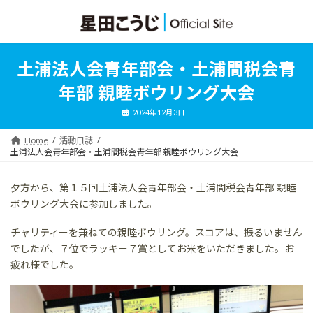
コ
ナ
ン
ビ
テ
ゲ
ン
ー
ツ
シ
土浦法人会青年部会・土浦間税会青
へ
ョ
ス
ン
年部 親睦ボウリング大会
キ
に
ッ
移
2024年12月3日
プ
動
Home
活動日誌
土浦法人会青年部会・土浦間税会青年部 親睦ボウリング大会
夕方から、第１５回土浦法人会青年部会・土浦間税会青年部 親睦
ボウリング大会に参加しました。
チャリティーを兼ねての親睦ボウリング。スコアは、振るいません
でしたが、７位でラッキー７賞としてお米をいただきました。お
疲れ様でした。