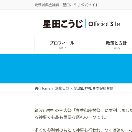
コ
ナ
元茨城県会議員・星田こうじ 公式サイト
ン
ビ
テ
ゲ
ン
ー
ツ
シ
へ
ョ
ス
ン
プロフィール
政策と方針
キ
に
Profile
Policy
ッ
移
プ
動
Home
活動日誌
筑波山神社 春季御座替祭
筑波山神社の例大祭「春季御座替祭」に参列しまし
る神事でも最も重要な祭礼の一つです。
多くの参列者のもとで神事も行われ、つくば道の一