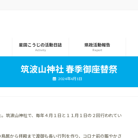
星田こうじの活動日誌
県政活動報告
Activity
Report
筑波山神社 春季御座替祭
2024年4月1日
た。筑波山神社で、毎年４月１日と１１月１日の２回行われてい
の鳥居から拝殿まで渡御も長い行列を作り、コロナ前の賑やかさ