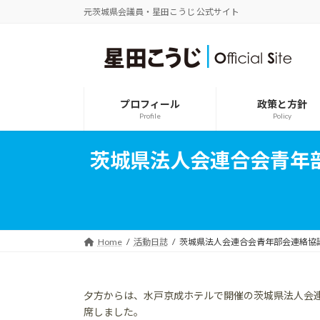
コ
ナ
元茨城県会議員・星田こうじ 公式サイト
ン
ビ
テ
ゲ
ン
ー
ツ
シ
へ
ョ
ス
ン
プロフィール
政策と方針
キ
に
Profile
Policy
ッ
移
プ
動
茨城県法人会連合会青年
Home
活動日誌
茨城県法人会連合会青年部会連絡協
夕方からは、水戸京成ホテルで開催の茨城県法人会
席しました。