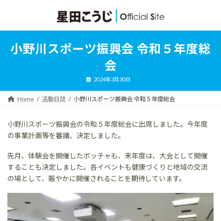
コ
ナ
ン
ビ
テ
ゲ
ン
ー
ツ
シ
小野川スポーツ振興会 令和５年度総
へ
ョ
ス
ン
会
キ
に
ッ
移
2024年3月30日
プ
動
Home
活動日誌
小野川スポーツ振興会 令和５年度総会
小野川スポーツ振興会の令和５年度総会に出席しました。今年度
の事業計画等を審議、決定しました。
先月、体験会を開催したボッチャも、来年度は、大会として開催
することも決定しました。各イベントも健康づくりと地域の交流
の場として、賑やかに開催されることを期待しています。