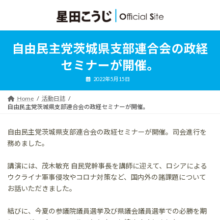
コ
ナ
ン
ビ
テ
ゲ
ン
ー
ツ
シ
自由民主党茨城県支部連合会の政経
へ
ョ
ス
ン
セミナーが開催。
キ
に
ッ
移
2022年5月15日
プ
動
Home
活動日誌
自由民主党茨城県支部連合会の政経セミナーが開催。
自由民主党茨城県支部連合会の政経セミナーが開催。司会進行を
務めました。
講演には、茂木敏充 自民党幹事長を講師に迎えて、ロシアによる
ウクライナ軍事侵攻やコロナ対策など、国内外の諸課題について
お話いただきました。
結びに、今夏の参議院議員選挙及び県議会議員選挙での必勝を期