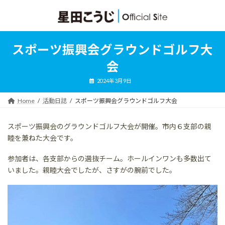
コ
ナ
ン
ビ
テ
ゲ
ン
ー
ツ
シ
スポーツ振興会グラウンドゴルフ大
へ
ョ
ス
ン
会
キ
に
ッ
移
2024年3月9日
プ
動
Home
活動日誌
スポーツ振興会グラウンドゴルフ大会
スポーツ振興会のグラウンドゴルフ大会が開催。市内６支部の親
睦を兼ねた大会です。
参加者は、各支部からの選抜チーム。ホールインワンも多数出て
いました。親睦大会でしたが、さすがの腕前でした。