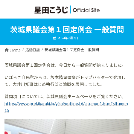
コ
ナ
ン
ビ
テ
ゲ
ン
ー
ツ
シ
茨城県議会第１回定例会 一般質問
へ
ョ
ス
ン
2024年3月7日
キ
に
ッ
移
Home
活動日誌
茨城県議会第１回定例会 一般質問
プ
動
茨城県議会第１回定例会は、今日から一般質問が始まりました。
いばらき自民党からは、坂本隆司県議がトップバッターで登壇し
て、大井川知事はじめ執行部と論戦を展開しました。
質問項目については、茨城県議会ホームページをご覧ください。
https://www.pref.ibaraki.jp/gikai/outline/r6/situmon1.htm#situmon
15