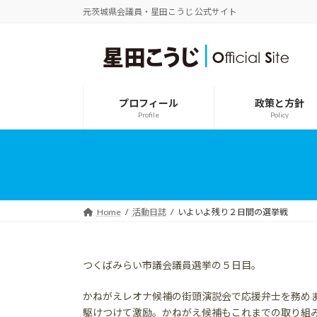
コ
ナ
元茨城県会議員・星田こうじ 公式サイト
ン
ビ
テ
ゲ
ン
ー
ツ
シ
へ
ョ
ス
ン
プロフィール
政策と方針
キ
に
Profile
Policy
ッ
移
プ
動
Home
活動日誌
いよいよ残り２日間の選挙戦
つくばみらい市議会議員選挙の５日目。
かねがえレオナ候補の街頭演説会で応援弁士を務めま
駆けつけて激励。かねがえ候補もこれまでの取り組