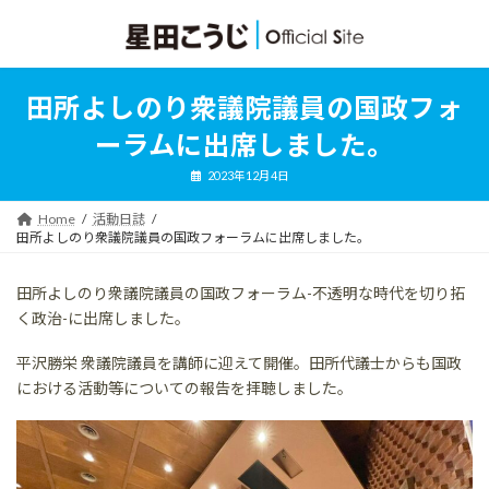
コ
ナ
ン
ビ
テ
ゲ
ン
ー
ツ
シ
田所よしのり衆議院議員の国政フォ
へ
ョ
ス
ン
ーラムに出席しました。
キ
に
ッ
移
2023年12月4日
プ
動
Home
活動日誌
田所よしのり衆議院議員の国政フォーラムに出席しました。
田所よしのり衆議院議員の国政フォーラム-不透明な時代を切り拓
く政治-に出席しました。
平沢勝栄 衆議院議員を講師に迎えて開催。田所代議士からも国政
における活動等についての報告を拝聴しました。