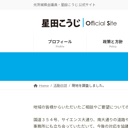
コ
ナ
元茨城県会議員・星田こうじ 公式サイト
ン
ビ
テ
ゲ
ン
ー
ツ
シ
へ
ョ
ス
ン
プロフィール
政策と方針
キ
に
Profile
Policy
ッ
移
プ
動
Home
活動日誌
現地を調査しました。
地域の皆様からいただいたご相談やご要望について
国道３５４号、サイエンス大通り、南大通りの道路
事務所にも立ち会っていただいて、今後の対応を協