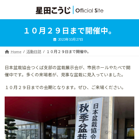
コ
ナ
ン
ビ
テ
ゲ
ン
ー
ツ
シ
１０月２９日まで開催中。
へ
ョ
ス
ン
2023年10月27日
キ
に
ッ
移
Home
活動日誌
１０月２９日まで開催中。
プ
動
日本盆栽協会つくば支部の盆栽展示会が、市民ホールやたべで開
催中です。多くの来場者が、見事な盆栽に見入っていました。
１０月２９日までの会期となります。ぜひ、ご来場ください。