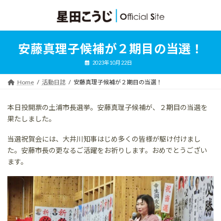
コ
ナ
ン
ビ
テ
ゲ
ン
ー
ツ
シ
安藤真理子候補が２期目の当選！
へ
ョ
ス
ン
2023年10月22日
キ
に
ッ
移
Home
活動日誌
安藤真理子候補が２期目の当選！
プ
動
本日投開票の土浦市長選挙。安藤真理子候補が、２期目の当選を
果たしました。
当選祝賀会には、大井川知事はじめ多くの皆様が駆け付けまし
た。安藤市長の更なるご活躍をお祈りします。おめでとうござい
ます。