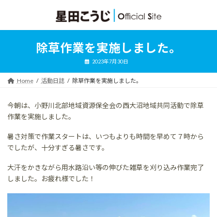
コ
ナ
ン
ビ
テ
ゲ
ン
ー
ツ
シ
除草作業を実施しました。
へ
ョ
ス
ン
2023年7月30日
キ
に
ッ
移
Home
活動日誌
除草作業を実施しました。
プ
動
今朝は、小野川北部地域資源保全会の西大沼地域共同活動で除草
作業を実施しました。
暑さ対策で作業スタートは、いつもよりも時間を早めて７時から
でしたが、十分すぎる暑さです。
大汗をかきながら用水路沿い等の伸びた雑草を刈り込み作業完了
しました。お疲れ様でした！