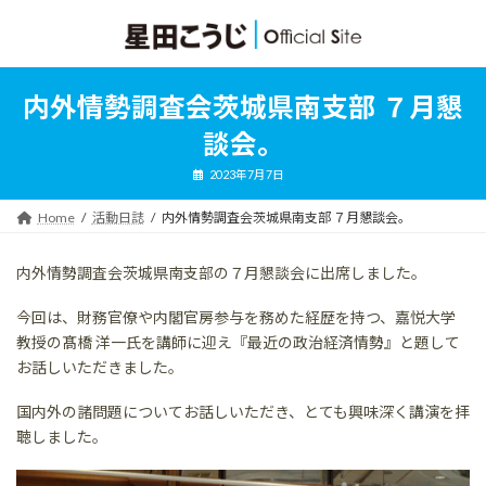
コ
ナ
ン
ビ
テ
ゲ
ン
ー
ツ
シ
内外情勢調査会茨城県南支部 ７月懇
へ
ョ
ス
ン
談会。
キ
に
ッ
移
2023年7月7日
プ
動
Home
活動日誌
内外情勢調査会茨城県南支部 ７月懇談会。
内外情勢調査会茨城県南支部の７月懇談会に出席しました。
今回は、財務官僚や内閣官房参与を務めた経歴を持つ、嘉悦大学
教授の髙橋 洋一氏を講師に迎え『最近の政治経済情勢』と題して
お話しいただきました。
国内外の諸問題についてお話しいただき、とても興味深く講演を拝
聴しました。