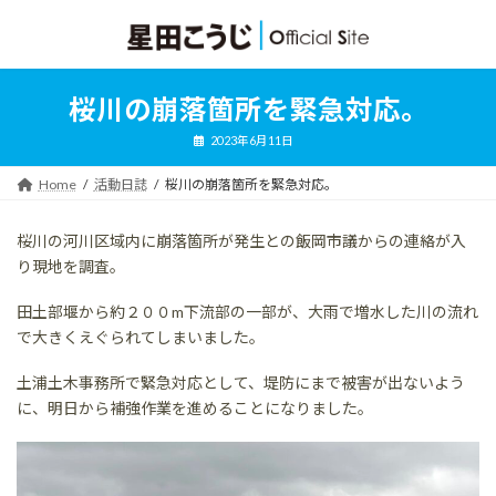
コ
ナ
ン
ビ
テ
ゲ
ン
ー
ツ
シ
桜川の崩落箇所を緊急対応。
へ
ョ
ス
ン
2023年6月11日
キ
に
ッ
移
Home
活動日誌
桜川の崩落箇所を緊急対応。
プ
動
桜川の河川区域内に崩落箇所が発生との飯岡市議からの連絡が入
り現地を調査。
田土部堰から約２００m下流部の一部が、大雨で増水した川の流れ
で大きくえぐられてしまいました。
土浦土木事務所で緊急対応として、堤防にまで被害が出ないよう
に、明日から補強作業を進めることになりました。