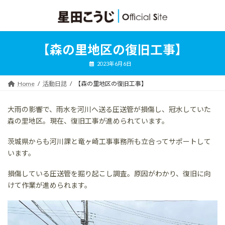
コ
ナ
ン
ビ
テ
ゲ
ン
ー
ツ
シ
【森の里地区の復旧工事】
へ
ョ
ス
ン
2023年6月6日
キ
に
ッ
移
Home
活動日誌
【森の里地区の復旧工事】
プ
動
大雨の影響で、雨水を河川へ送る圧送管が損傷し、冠水していた
森の里地区。現在、復旧工事が進められています。
茨城県からも河川課と竜ヶ崎工事事務所も立合ってサポートして
います。
損傷している圧送管を掘り起こし調査。原因がわかり、復旧に向
けて作業が進められます。