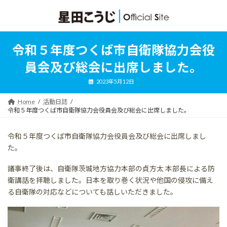
コ
ナ
ン
ビ
テ
ゲ
ン
ー
ツ
シ
令和５年度つくば市自衛隊協力会役
へ
ョ
ス
ン
員会及び総会に出席しました。
キ
に
ッ
移
2023年5月12日
プ
動
Home
活動日誌
令和５年度つくば市自衛隊協力会役員会及び総会に出席しました。
令和５年度つくば市自衛隊協力会役員会及び総会に出席しまし
た。
議事終了後は、自衛隊茨城地方協力本部の貞方太 本部長による防
衛講話を拝聴しました。日本を取り巻く状況や他国の侵攻に備え
る自衛隊の対応などについても話しいただきました。