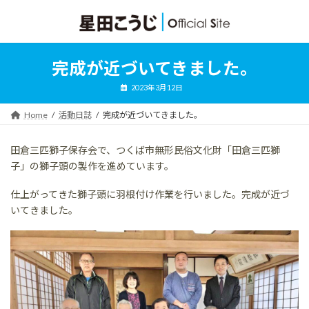
コ
ナ
ン
ビ
テ
ゲ
ン
ー
ツ
シ
完成が近づいてきました。
へ
ョ
ス
ン
2023年3月12日
キ
に
ッ
移
Home
活動日誌
完成が近づいてきました。
プ
動
田倉三匹獅子保存会で、つくば市無形民俗文化財「田倉三匹獅
子」の獅子頭の製作を進めています。
仕上がってきた獅子頭に羽根付け作業を行いました。完成が近づ
いてきました。