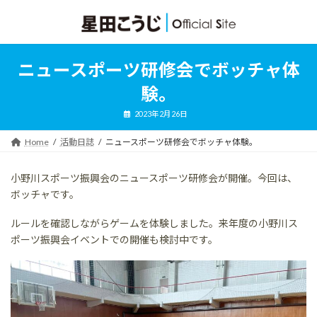
コ
ナ
ン
ビ
テ
ゲ
ン
ー
ツ
シ
ニュースポーツ研修会でボッチャ体
へ
ョ
ス
ン
験。
キ
に
ッ
移
2023年2月26日
プ
動
Home
活動日誌
ニュースポーツ研修会でボッチャ体験。
小野川スポーツ振興会のニュースポーツ研修会が開催。今回は、
ボッチャです。
ルールを確認しながらゲームを体験しました。来年度の小野川ス
ポーツ振興会イベントでの開催も検討中です。