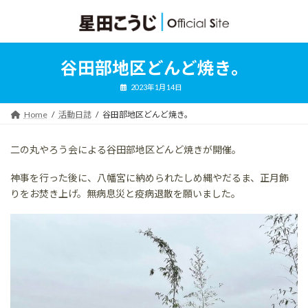
コ
ナ
ン
ビ
テ
ゲ
ン
ー
ツ
シ
谷田部地区どんど焼き。
へ
ョ
ス
ン
2023年1月14日
キ
に
ッ
移
Home
活動日誌
谷田部地区どんど焼き。
プ
動
二の丸やろう会による谷田部地区どんど焼きが開催。
神事を行った後に、八幡宮に納められたしめ縄やだるま、正月飾
りをお焚き上げ。無病息災と疫病退散を願いました。