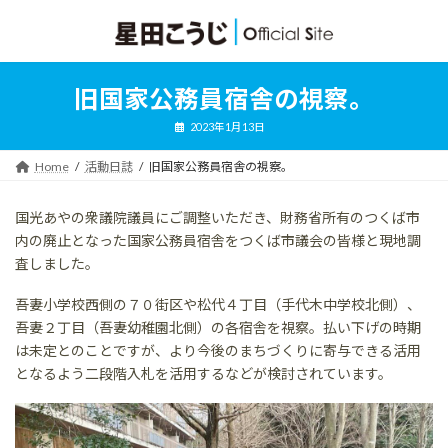
コ
ナ
ン
ビ
テ
ゲ
ン
ー
ツ
シ
旧国家公務員宿舎の視察。
へ
ョ
ス
ン
2023年1月13日
キ
に
ッ
移
Home
活動日誌
旧国家公務員宿舎の視察。
プ
動
国光あやの衆議院議員にご調整いただき、財務省所有のつくば市
内の廃止となった国家公務員宿舎をつくば市議会の皆様と現地調
査しました。
吾妻小学校西側の７０街区や松代４丁目（手代木中学校北側）、
吾妻２丁目（吾妻幼稚園北側）の各宿舎を視察。払い下げの時期
は未定とのことですが、より今後のまちづくりに寄与できる活用
となるよう二段階入札を活用するなどが検討されています。