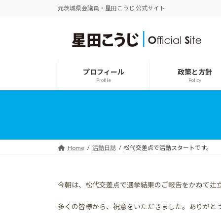
コ
ナ
元茨城県会議員・星田こうじ 公式サイト
ン
ビ
テ
ゲ
ン
ー
ツ
シ
へ
ョ
ス
ン
プロフィール
政策と方針
キ
に
Profile
Policy
ッ
移
プ
動
Home
活動日誌
松代交差点で活動スタートです。
今朝は、松代交差点で選挙結果のご報告をかねて辻
多くの皆様から、祝意をいただきました。ありがと