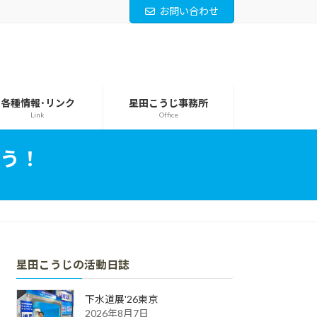
お問い合わせ
各種情報･リンク
星田こうじ事務所
Link
Office
う！
星田こうじの活動日誌
下水道展'26東京
2026年8月7日