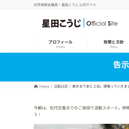
コ
ナ
元茨城県会議員・星田こうじ 公式サイト
ン
ビ
テ
ゲ
ン
ー
ツ
シ
へ
ョ
ス
ン
プロフィール
政策と方針
キ
に
Profile
Policy
ッ
移
プ
動
告
Home
活動日誌
告示まであと２日。頑張っていきま
今朝は、松代交差点でのご挨拶で活動スタート。昨
う！