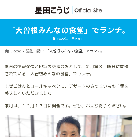
コ
ナ
ン
ビ
テ
ゲ
ン
ー
ツ
シ
「大曽根みんなの食堂」でランチ。
へ
ョ
ス
ン
2022年11月20日
キ
に
ッ
移
Home
活動日誌
「大曽根みんなの食堂」でランチ。
プ
動
食育の情報発信と地域の交流の場として、毎月第３土曜日に開催
されている「大曽根みんなの食堂」でランチ。
まぜごはんとロールキャベツに、デザートのさつまいもの羊羹を
美味しくいただきました。
来月は、１２月１７日に開催です。ぜひ、お立ち寄りください。