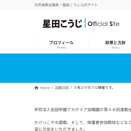
コ
ナ
元茨城県会議員・星田こうじ 公式サイト
ン
ビ
テ
ゲ
ン
ー
ツ
シ
へ
ョ
ス
ン
プロフィール
政策と方針
キ
に
Profile
Policy
ッ
移
プ
動
Home
活動日誌
３年ぶりのフル開催です。
学校法人安田学園アカデミア幼稚園の第４６回運動
かけっこやお遊戯、そして、保護者参加競技などな
姿に元気をいただきました。