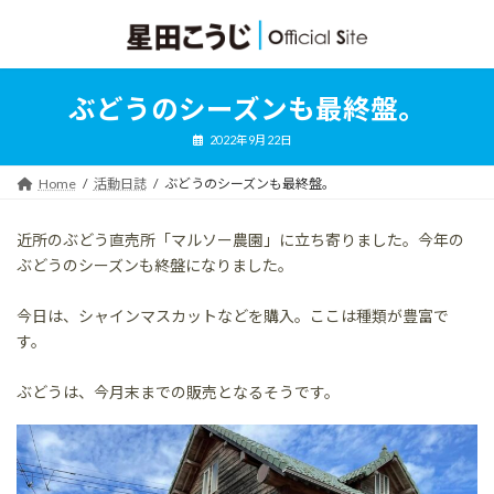
コ
ナ
ン
ビ
テ
ゲ
ン
ー
ツ
シ
ぶどうのシーズンも最終盤。
へ
ョ
ス
ン
2022年9月22日
キ
に
ッ
移
Home
活動日誌
ぶどうのシーズンも最終盤。
プ
動
近所のぶどう直売所「マルソー農園」に立ち寄りました。今年の
ぶどうのシーズンも終盤になりました。
今日は、シャインマスカットなどを購入。ここは種類が豊富で
す。
ぶどうは、今月末までの販売となるそうです。