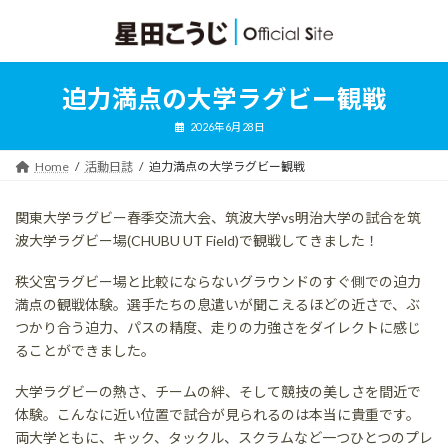
コ
ナ
ン
ビ
テ
ゲ
ン
ー
ツ
シ
迫力満点の大学ラグビー観戦
へ
ョ
ス
ン
2026年6月28日
キ
に
ッ
移
Home
活動日誌
迫力満点の大学ラグビー観戦
プ
動
関東大学ラグビー春季交流大会、筑波大学vs明治大学の試合を筑
波大学ラグビー場(CHUBU UT Field)で観戦してきました！
秩父宮ラグビー場と比較にならないグラウンドのすぐ側での迫力
満点の観戦体験。選手たちの息遣いが聞こえるほどの近さで、ぶ
つかり合う迫力、パスの精度、走りの力強さをダイレクトに感じ
ることができました。
大学ラグビーの熱さ、チームの絆、そして競技の美しさを間近で
体験。こんなに近い位置で試合が見られるのは本当に貴重です。
両大学ともに、キック、タックル、スクラムなど一つひとつのプレ