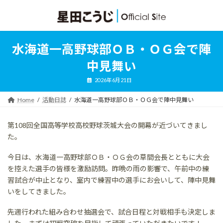
コ
ナ
ン
ビ
テ
ゲ
ン
ー
ツ
シ
水海道一高野球部ＯＢ・ＯＧ会で陣
へ
ョ
ス
ン
中見舞い
キ
に
ッ
移
2026年6月21日
プ
動
Home
活動日誌
水海道一高野球部ＯＢ・ＯＧ会で陣中見舞い
第108回全国高等学校高校野球茨城大会の開幕が近づいてきまし
た。
今日は、水海道一高野球部ＯＢ・ＯＧ会の草間会長とともに大会
を控えた選手の皆様を激励訪問。昨晩の雨の影響で、午前中の練
習試合が中止となり、室内で練習中の選手にお会いして、陣中見舞
いをしてきました。
先週行われた組み合わせ抽選会で、試合日程と対戦相手も決定しま