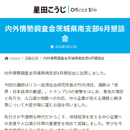
コ
ナ
ン
ビ
テ
ゲ
ン
ー
ツ
シ
内外情勢調査会茨城県南支部6月懇談
へ
ョ
ス
ン
会
キ
に
ッ
移
2026年6月15日
プ
動
Home
活動日誌
内外情勢調査会茨城県南支部6月懇談会
内外情勢調査会茨城県南支部6月懇談会に出席しました。
今回の講師はリコー経済社会研究所長の竹内淳氏、演題は「世
界・日本経済の展望」。トランプ2.0の衝撃をはじめ、景気の現状
と先行き、人口減少問題への対応、中小企業が抱える課題と解決
策について大変示唆に富むお話を伺いました。
先行きが不透明な時代だからこそ、地域経済を支える中小企業へ
の支援や人口減少対策の重要性を改めて認識しました。学びを今