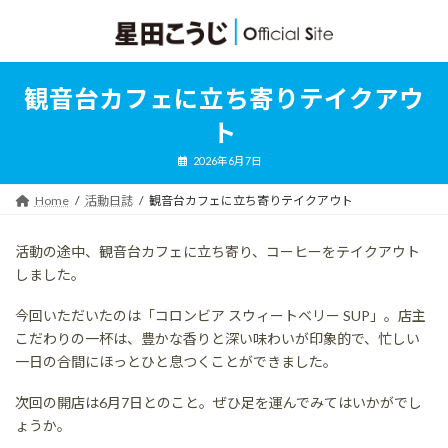
コ
ナ
ン
ビ
テ
ゲ
ン
ー
ツ
シ
観音台カフェに立ち寄りテイクアウ
へ
ョ
ス
ン
ト
キ
に
ッ
移
2026年6月7日
プ
動
Home
活動日誌
観音台カフェに立ち寄りテイクアウト
活動の途中、観音台カフェに立ち寄り、コーヒーをテイクアウト
しました。
今回いただいたのは「コロンビア スウィートベリー SUP」。店主
こだわりの一杯は、豊かな香りと深い味わいが印象的で、忙しい
一日の合間にほっとひと息つくことができました。
次回の開店は6月7日とのこと。ぜひ足を運んでみてはいかがでし
ょうか。