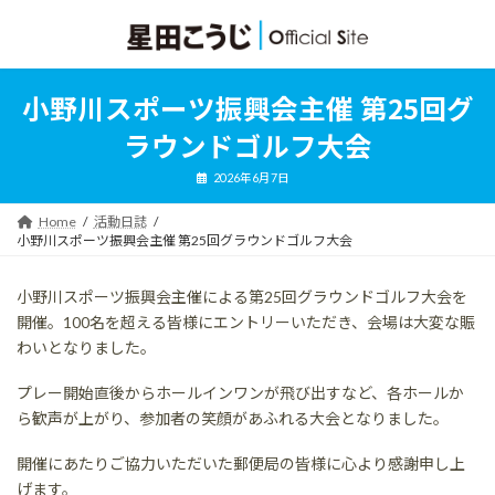
コ
ナ
ン
ビ
テ
ゲ
ン
ー
ツ
シ
小野川スポーツ振興会主催 第25回グ
へ
ョ
ス
ン
ラウンドゴルフ大会
キ
に
ッ
移
2026年6月7日
プ
動
Home
活動日誌
小野川スポーツ振興会主催 第25回グラウンドゴルフ大会
小野川スポーツ振興会主催による第25回グラウンドゴルフ大会を
開催。100名を超える皆様にエントリーいただき、会場は大変な賑
わいとなりました。
プレー開始直後からホールインワンが飛び出すなど、各ホールか
ら歓声が上がり、参加者の笑顔があふれる大会となりました。
開催にあたりご協力いただいた郵便局の皆様に心より感謝申し上
げます。