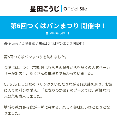
コ
ナ
ン
ビ
テ
ゲ
ン
ー
ツ
シ
第6回つくばパンまつり 開催中！
へ
ョ
ス
ン
2026年5月30日
キ
に
ッ
移
Home
活動日誌
第6回つくばパンまつり 開催中！
プ
動
第6回つくばパンまつりを訪れました。
会場には、つくば市周辺はもちろん県外からも多くの人気ベーカ
リーが出店し、たくさんの来場者で賑わっていました。
Café de しっぽなのドリンクをいただきながら各店舗を巡り、お気
に入りのパンを購入。「となりの野菜」のブースでは、新鮮な地
元野菜も購入しました。
地域の魅力ある食が一堂に会する、楽しく美味しいひとときとな
りました。