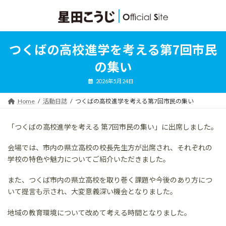
コ
ナ
ン
ビ
テ
ゲ
ン
ー
ツ
シ
つくばの高校進学を考える第7回市民
へ
ョ
ス
ン
の集い
キ
に
ッ
移
2026年5月24日
プ
動
Home
活動日誌
つくばの高校進学を考える第7回市民の集い
「つくばの高校進学を考える 第7回市民の集い」に出席しました。
会場では、市内の県立高校の校長先生方が出席され、それぞれの
学校の特色や魅力についてご紹介いただきました。
また、つくば市内の県立高校を取り巻く課題や今後のあり方につ
いて提言も示され、大変意義深い機会となりました。
地域の教育環境について改めて考える時間となりました。