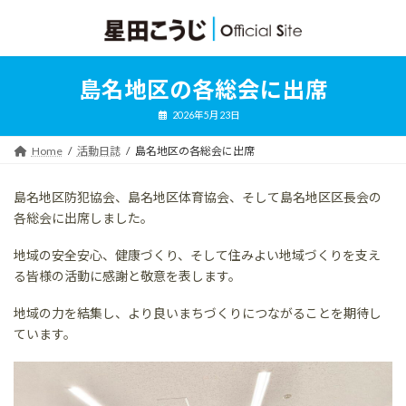
コ
ナ
ン
ビ
テ
ゲ
ン
ー
ツ
シ
島名地区の各総会に出席
へ
ョ
ス
ン
2026年5月23日
キ
に
ッ
移
Home
活動日誌
島名地区の各総会に出席
プ
動
島名地区防犯協会、島名地区体育協会、そして島名地区区長会の
各総会に出席しました。
地域の安全安心、健康づくり、そして住みよい地域づくりを支え
る皆様の活動に感謝と敬意を表します。
地域の力を結集し、より良いまちづくりにつながることを期待し
ています。