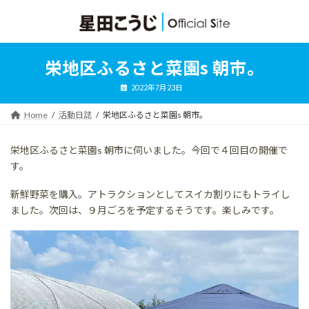
コ
ナ
ン
ビ
テ
ゲ
ン
ー
ツ
シ
栄地区ふるさと菜園s 朝市。
へ
ョ
ス
ン
2022年7月23日
キ
に
ッ
移
Home
活動日誌
栄地区ふるさと菜園s 朝市。
プ
動
栄地区ふるさと菜園s 朝市に伺いました。今回で４回目の開催で
す。
新鮮野菜を購入。アトラクションとしてスイカ割りにもトライし
ました。次回は、９月ごろを予定するそうです。楽しみです。