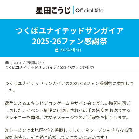
コ
ナ
ン
ビ
テ
ゲ
ン
ー
ツ
シ
つくばユナイテッドサンガイア
へ
ョ
ス
ン
2025-26ファン感謝祭
キ
に
ッ
移
2026年5月9日
プ
動
Home
活動日誌
つくばユナイテッドサンガイア 2025-26ファン感謝祭
つくばユナイテッドサンガイアの2025-26ファン感謝祭に参加しま
した。
選手によるエキシビジョンゲームやサイン会で楽しい時間を過ご
しました。イベント最後には退団される選手の皆様をお送りする
セレモニーも開催。次なるステージでのご活躍をお祈りします。
昨シーズンは東地区4位と善戦しました。今シーズンもさらなる飛
躍を期待し、引き続き応援していきたいと思います！