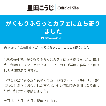
コ
ナ
ン
ビ
テ
ゲ
ン
ー
ツ
シ
がくもりふらっとカフェに立ち寄り
へ
ョ
ス
ン
ました
キ
に
ッ
移
2026年4月17日
プ
動
Home
活動日誌
がくもりふらっとカフェに立ち寄りました
活動の途中で、がくもりふらっとカフェに立ち寄りました。毎月
第３金曜日にスターバックスコーヒーつくば学園の森店で開催さ
れる地域交流の場です。
いつもお会いする方や初めての方、お隣りのテーブルには、偶然
にも久しぶりにお会いした方など、短い時間での参加となりまし
たが、和やかに懇談しました。
次回は、５月１５日に開催されます。