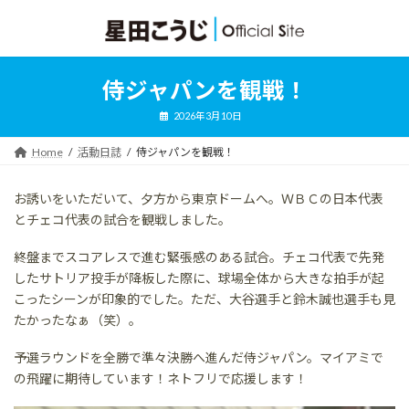
コ
ナ
ン
ビ
テ
ゲ
ン
ー
ツ
シ
侍ジャパンを観戦！
へ
ョ
ス
ン
2026年3月10日
キ
に
ッ
移
Home
活動日誌
侍ジャパンを観戦！
プ
動
お誘いをいただいて、夕方から東京ドームへ。ＷＢＣの日本代表
とチェコ代表の試合を観戦しました。
終盤までスコアレスで進む緊張感のある試合。チェコ代表で先発
したサトリア投手が降板した際に、球場全体から大きな拍手が起
こったシーンが印象的でした。ただ、大谷選手と鈴木誠也選手も見
たかったなぁ（笑）。
予選ラウンドを全勝で準々決勝へ進んだ侍ジャパン。マイアミで
の飛躍に期待しています！ネトフリで応援します！