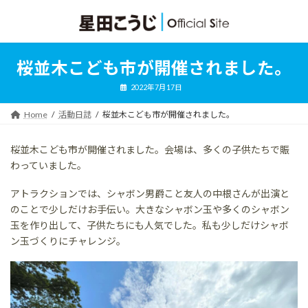
コ
ナ
ン
ビ
テ
ゲ
ン
ー
ツ
シ
桜並木こども市が開催されました。
へ
ョ
ス
ン
2022年7月17日
キ
に
ッ
移
Home
活動日誌
桜並木こども市が開催されました。
プ
動
桜並木こども市が開催されました。会場は、多くの子供たちで賑
わっていました。
アトラクションでは、シャボン男爵こと友人の中根さんが出演と
のことで少しだけお手伝い。大きなシャボン玉や多くのシャボン
玉を作り出して、子供たちにも人気でした。私も少しだけシャボ
ン玉づくりにチャレンジ。